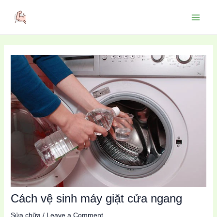
Skip
to
Main
content
Menu
Cách vệ sinh máy giặt cửa ngang
Sửa chữa
/
Leave a Comment