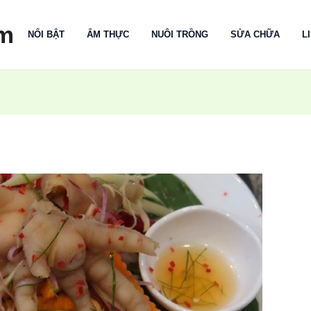
m
NỔI BẬT
ẨM THỰC
NUÔI TRỒNG
SỬA CHỮA
L