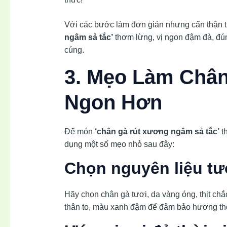
Với các bước làm đơn giản nhưng cẩn thận 
ngâm sả tắc’
thơm lừng, vị ngon đậm đà, đú
cúng.
3. Mẹo Làm Châ
Ngon Hơn
Để món
‘chân gà rút xương ngâm sả tắc’
t
dụng một số mẹo nhỏ sau đây:
Chọn nguyên liệu tư
Hãy chọn chân gà tươi, da vàng óng, thịt chắ
thân to, màu xanh đậm để đảm bảo hương th