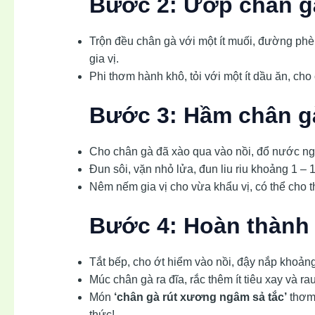
Bước 2: Ướp chân gà
Trộn đều chân gà với một ít muối, đường phè
gia vị.
Phi thơm hành khô, tỏi với một ít dầu ăn, cho
Bước 3: Hầm chân gà
Cho chân gà đã xào qua vào nồi, đổ nước ngậ
Đun sôi, vặn nhỏ lửa, đun liu riu khoảng 1 – 
Nêm nếm gia vị cho vừa khẩu vị, có thể cho
Bước 4: Hoàn thành
Tắt bếp, cho ớt hiểm vào nồi, đậy nắp khoảng
Múc chân gà ra đĩa, rắc thêm ít tiêu xay và r
Món
‘chân gà rút xương ngâm sả tắc’
thơm 
thức!