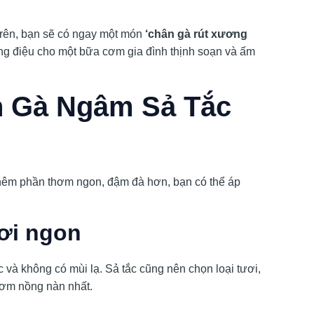
trên, bạn sẽ có ngay một món
‘chân gà rút xương
ng điệu cho một bữa cơm gia đình thịnh soạn và ấm
n Gà Ngâm Sả Tắc
hêm phần thơm ngon, đậm đà hơn, bạn có thể áp
ơi ngon
c và không có mùi lạ. Sả tắc cũng nên chọn loại tươi,
ơm nồng nàn nhất.