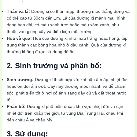
Thân và lá:
Dương xỉ có thân mập, thường mọc thẳng đứng và
có thể cao từ 30cm đến 1m. Lá của dương xỉ mảnh mai, hình
dạng hẹp dài, có màu xanh tươi hoặc màu xám xanh, phụ
thuộc vào giống cây và điều kiện môi trường.
Hoa và quả:
Hoa của dương xỉ nhỏ màu trắng hoặc hồng, tập
trung thành các bông hoa nhỏ ở đầu cành. Quả của dương xỉ
thường không được sử dụng để ăn.
2. Sinh trưởng và phân bố:
Sinh trưởng:
Dương xỉ thích hợp với khí hậu ấm áp, nhiệt đới
hoặc ôn đới ẩm ướt. Cây này thường mọc nhanh và dễ chăm
sóc, phát triển tốt ở nơi có ánh sáng đầy đủ và đất thoát nước
tốt.
Phân bố:
Dương xỉ phổ biến ở các khu vực nhiệt đới và cận
nhiệt đới trên khắp thế giới, từ vùng Địa Trung Hải, châu Phi
đến châu Á và châu Mỹ.
3. Sử dụng: