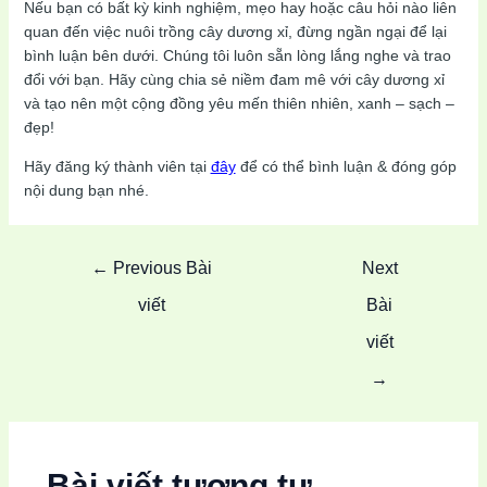
Nếu bạn có bất kỳ kinh nghiệm, mẹo hay hoặc câu hỏi nào liên
quan đến việc nuôi trồng cây dương xỉ, đừng ngần ngại để lại
bình luận bên dưới. Chúng tôi luôn sẵn lòng lắng nghe và trao
đổi với bạn. Hãy cùng chia sẻ niềm đam mê với cây dương xỉ
và tạo nên một cộng đồng yêu mến thiên nhiên, xanh – sạch –
đẹp!
Hãy đăng ký thành viên tại
đây
để có thể bình luận & đóng góp
nội dung bạn nhé.
Post
←
Previous Bài
Next
navigation
viết
Bài
viết
→
Bài viết tương tự