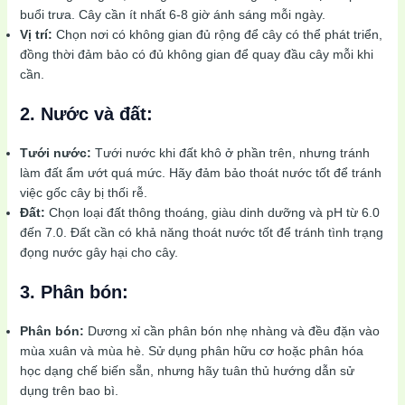
buổi trưa. Cây cần ít nhất 6-8 giờ ánh sáng mỗi ngày.
Vị trí:
Chọn nơi có không gian đủ rộng để cây có thể phát triển,
đồng thời đảm bảo có đủ không gian để quay đầu cây mỗi khi
cần.
2. Nước và đất:
Tưới nước:
Tưới nước khi đất khô ở phần trên, nhưng tránh
làm đất ẩm ướt quá mức. Hãy đảm bảo thoát nước tốt để tránh
việc gốc cây bị thối rễ.
Đất:
Chọn loại đất thông thoáng, giàu dinh dưỡng và pH từ 6.0
đến 7.0. Đất cần có khả năng thoát nước tốt để tránh tình trạng
đọng nước gây hại cho cây.
3. Phân bón:
Phân bón:
Dương xỉ cần phân bón nhẹ nhàng và đều đặn vào
mùa xuân và mùa hè. Sử dụng phân hữu cơ hoặc phân hóa
học dạng chế biến sẵn, nhưng hãy tuân thủ hướng dẫn sử
dụng trên bao bì.