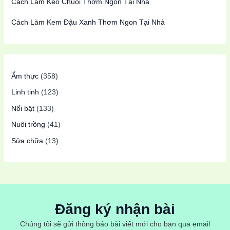
Cách Làm Kẹo Chuối Thơm Ngon Tại Nhà
Cách Làm Kem Đậu Xanh Thơm Ngon Tại Nhà
Ẩm thực
(358)
Linh tinh
(123)
Nổi bật
(133)
Nuôi trồng
(41)
Sửa chữa
(13)
Đăng ký nhận bài
Chúng tôi sẽ gửi thông báo bài viết mới cho bạn qua email