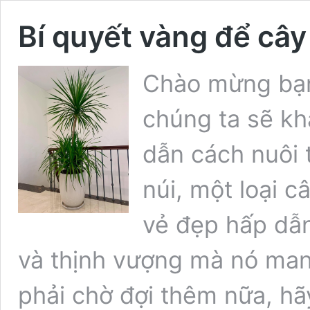
Bí quyết vàng để cây 
Chào mừng bạn 
chúng ta sẽ k
dẫn cách nuôi 
núi, một loại c
vẻ đẹp hấp dẫ
và thịnh vượng mà nó man
phải chờ đợi thêm nữa, hã